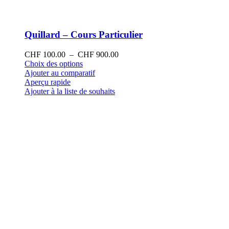
Quillard – Cours Particulier
Plage
CHF
100.00
–
CHF
900.00
Ce
de
Choix des options
produit
prix :
Ajouter au comparatif
a
CHF 100.00
Aperçu rapide
plusieurs
à
Ajouter à la liste de souhaits
variations.
CHF 900.00
Les
options
peuvent
être
choisies
sur
la
page
du
produit