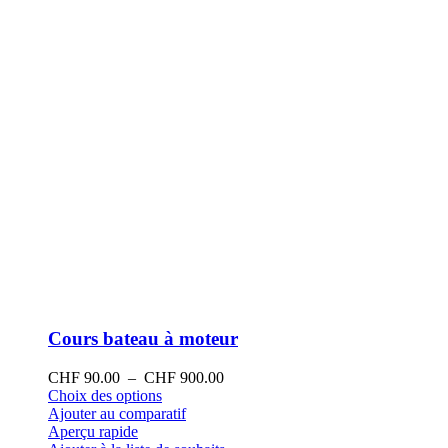
la
page
du
produit
Cours bateau à moteur
Plage
CHF
90.00
–
CHF
900.00
Ce
de
Choix des options
produit
prix :
Ajouter au comparatif
a
CHF 90.00
Aperçu rapide