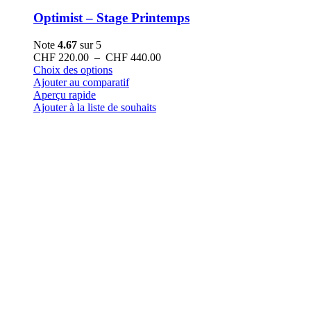
Optimist – Stage Printemps
Note
4.67
sur 5
Plage
CHF
220.00
–
CHF
440.00
Ce
de
Choix des options
produit
prix :
Ajouter au comparatif
a
CHF 220.00
Aperçu rapide
plusieurs
à
Ajouter à la liste de souhaits
variations.
CHF 440.00
Les
options
peuvent
être
choisies
sur
la
page
du
produit