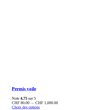
Permis voile
Note
4.75
sur 5
Plage
CHF
80.00
–
CHF
1,000.00
Ce
de
Choix des options